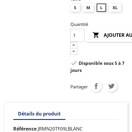
S
M
L
XL
Quantité

AJOUTER AU

Disponible sous 5 à 7
jours
Partager
Détails du produit
Référence
JRMN20TF09LBLANC