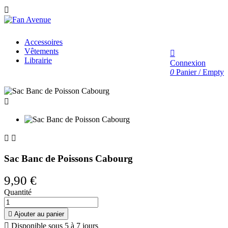

Accessoires
Vêtements

Librairie
Connexion
0
Panier
/
Empty



Sac Banc de Poissons Cabourg
9,90 €
Quantité

Ajouter au panier

Disponible sous 5 à 7 jours